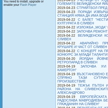
2019-04-23
УЧЕНИЦИ ОТ ХУ
You need to install, upgrade or
ГОЛЕМИТЕ ВЕЛИКДЕНСКИ ЯЙ
enable your
Flash Player
2019-04-23
СТРИЙТБОЛ ПРЕД
2019-04-23
ПОРАДИ ИЗВЪРШ
СТАНЦИЯ НЯМА ДА ИМА ВОДА
2019-04-22
С БАЛЕТ "НЕСТ
КУЛТУРАТА В СЛИВЕН
2019-04-22
ИЗЛОЖБА „МОДА” 
2019-04-22
ЗАПОЧВА РЕМОНТ 
2019-04-22
ВЕЛИКДЕНСКИ К
СЛИВЕН
2019-04-22
АВАРИЙНО ПР
КРУШАРЕ И ЧАСТ ОТ СЛИВЕН
2019-04-22
С КОНЦЕРТ НА 
КОНКУРС ЗА МЛАДИ ТАЛАНТИ 
2019-04-20
ЙОРДАН ЙОВЧ
РЕТРОПАРАД В СЛИВЕН
2019-04-19
ЗАПОЧВА XVI
КАМЕРТОН“
2019-04-19
ВЪЗСТАНОВЕНО E
СПРЯНО ТАЗИ СУТРИН
ПРОИЗШЕСТВИЕ
2019-04-19
ТЕЖЪК ПЪТЕН И
РАЙОНА НА СЛИВЕНСКИ
АЛЕКСАНДРОВО
2019-04-19
EВРОПЕЙСКАТ
РАДОСЛАВА МАВРОДИЕВА БЕ
ГРАЖДАНИН НА СЛИВЕН“