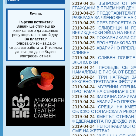
2019-04-25
ВЪПРОСИ ОТ РА
ГРАЖДАНИ В ПРИЕМНИЯ ДЕН 
2019-04-25
ПРЕДСТАВИТЕЛИТ
Лични:
РАЗБРАХА ЗА ЧЛЕНОВЕТЕ НА 
Търсиш истината?
2019-04-25
ПРЕЗ ПРОЛЕТТА О
Винаги ще стигнеш до
2019-04-25
СЛИВЕНЦИ И Г
изпитанието да засегнеш
ВЕЛИКДЕНСКИ ЯЙЦА НА ВЕЛИ
репутацията на някой друг.
2019-04-25
ПОЖАРНИКАРИ СП
За властта?
2019-04-25
БРОНЕТАНКОВА Т
Толкова близо - за да си
свършиш работата. И толкова
2019-04-25
АВАРИЙНО ПРЕКЪ
далече, за да не бъдеш
СЛИВЕН
употребен от нея.
2019-04-25
СЛИВЕН ПОЧЕТЕ
ЗЛОПОЛУКИ
2019-04-24
ПРОВЕДЕ СЕ З
НАМАЛЯВАНЕ РИСКА ОТ БЕД
2019-04-24
ТРИ НАГРАДИ З
КУКЛЕНО-ТЕАТРАЛЕН ФЕСТИВА
2019-04-24
МУЗЕЙНИ СПЕЦИ
ПРОГРАМА НА СЕМИНАР В С
2019-04-24
ЗАПОЧНА САНИРАН
2019-04-24
АВАРИЙНО ПРЕКЪ
2019-04-24
СРЕЩИ НА КМЕТ
СЕЛСКО-СТОПАНСКАТА РЕКО
2019-04-24
КМЕТЪТ СТЕФАН 
ФЕДЕРАЦИЯТА ПО ДЖУДО И К
2019-04-24
НЕПОПРАВИМОТО:
СМЕ НА ЖЕРТВА?