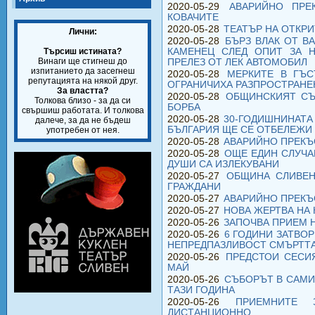
2020-05-29
АВАРИЙНО ПРЕ
КОВАЧИТЕ
2020-05-28
ТЕАТЪР НА ОТКРИ
Лични:
2020-05-28
БЪРЗ ВЛАК ОТ В
Търсиш истината?
КАМЕНЕЦ СЛЕД ОПИТ ЗА 
Винаги ще стигнеш до
ПРЕЛЕЗ ОТ ЛЕК АВТОМОБИЛ
изпитанието да засегнеш
2020-05-28
МЕРКИТЕ В ГЪС
репутацията на някой друг.
ОГРАНИЧИХА РАЗПРОСТРАНЕН
За властта?
2020-05-28
ОБЩИНСКИЯТ СЪВ
Толкова близо - за да си
БОРБА
свършиш работата. И толкова
2020-05-28
30-ГОДИШНИНАТА 
далече, за да не бъдеш
БЪЛГАРИЯ ЩЕ СЕ ОТБЕЛЕЖИ
употребен от нея.
2020-05-28
АВАРИЙНО ПРЕКЪ
2020-05-28
ОЩЕ ЕДИН СЛУЧА
ДУШИ СА ИЗЛЕКУВАНИ
2020-05-27
ОБЩИНА СЛИВЕН
ГРАЖДАНИ
2020-05-27
АВАРИЙНО ПРЕКЪ
2020-05-27
НОВА ЖЕРТВА НА
2020-05-26
ЗАПОЧВА ПРИЕМ Н
2020-05-26
6 ГОДИНИ ЗАТВО
НЕПРЕДПАЗЛИВОСТ СМЪРТТА
2020-05-26
ПРЕДСТОИ СЕСИ
МАЙ
2020-05-26
СЪБОРЪТ В САМИ
ТАЗИ ГОДИНА
2020-05-26
ПРИЕМНИТЕ 
ДИСТАНЦИОННО