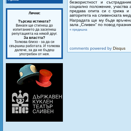
безкористност и състрадани
социално положение, участва 
предава опита си с грижа и 
Лични:
авторитета на сливенската ме
Наградата ще му бъде връчена
Търсиш истината?
зала „Сливен“ по повод празни
Винаги ще стигнеш до
изпитанието да засегнеш
« предишна
репутацията на някой друг.
За властта?
Толкова близо - за да си
свършиш работата. И толкова
comments powered by
Disqus
далече, за да не бъдеш
употребен от нея.