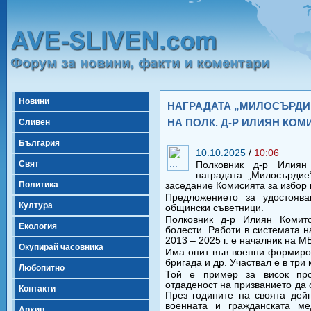
Новини
НАГРАДАТА „МИЛОСЪРДИЕ
НА ПОЛК. Д-Р ИЛИЯН КОМ
Сливен
България
10.10.2025
/
10:06
Свят
Полковник д-р Илиян
наградата „Милосърди
Политика
заседание Комисията за избор 
Предложението за удостояв
Култура
общински съветници.
Полковник д-р Илиян Комит
Екология
болести. Работи в системата 
2013 – 2025 г. е началник на 
Окупирай часовника
Има опит във военни формиров
бригада и др. Участвал е в три
Любопитно
Той е пример за висок про
отдаденост на призванието да 
Контакти
През годините на своята дей
военната и гражданската м
Архив