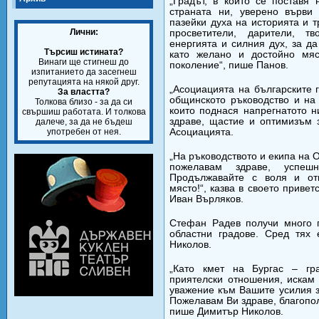
„Градът, в който се поставя
страната ни, уверено върви
пазейки духа на историята и 
Лични:
просветители, дарители, т
енергията и силния дух, за д
Търсиш истината?
като желано и достойно мя
Винаги ще стигнеш до
поколение“, пише Панов.
изпитанието да засегнеш
репутацията на някой друг.
„Асоциацията на българските 
За властта?
общинското ръководство и на 
Толкова близо - за да си
които поднася напрегнатото 
свършиш работата. И толкова
здраве, щастие и оптимизъм 
далече, за да не бъдеш
употребен от нея.
Асоциацията.
„На ръководството и екипа на 
пожелавам здраве, успеш
Продължавайте с воля и отг
място!“, казва в своето привет
Иван Върляков.
Стефан Радев получи много 
областни градове. Сред тях 
Николов.
„Като кмет на Бургас – гр
приятелски отношения, искам 
уважение към Вашите усилия з
Пожелавам Ви здраве, благопол
пише Димитър Николов.