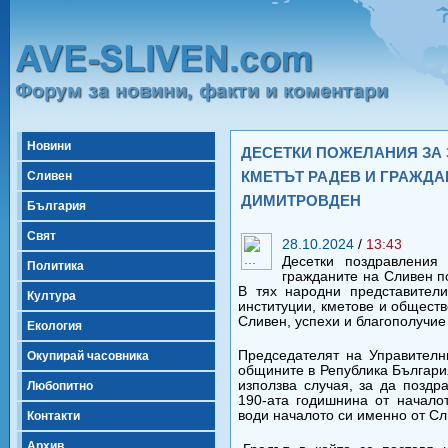
Новини
ДЕСЕТКИ ПОЖЕЛАНИЯ ЗА 
КМЕТЪТ РАДЕВ И ГРАЖДА
Сливен
ДИМИТРОВДЕН
България
Свят
28.10.2024
/
13:43
Десетки поздравления
Политика
гражданите на Сливен п
В тях народни представители
Култура
институции, кметове и общест
Сливен, успехи и благополучие
Екология
Председателят на Управителн
Окупирай часовника
общините в Република Българи
използва случая, за да позд
Любопитно
190-ата годишнина от началот
води началото си именно от Сл
Контакти
Архив