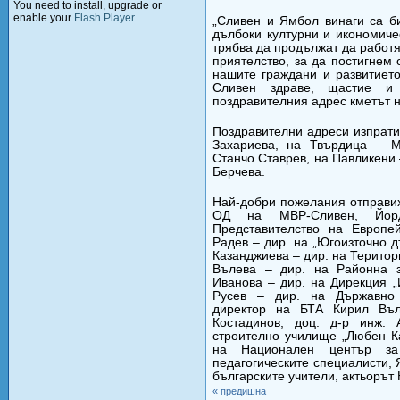
You need to install, upgrade or
enable your
Flash Player
„Сливен и Ямбол винаги са б
дълбоки културни и икономиче
трябва да продължат да работя
приятелство, за да постигнем
нашите граждани и развитиет
Сливен здраве, щастие и
поздравителния адрес кметът 
Поздравителни адреси изпрати
Захариева, на Твърдица – М
Станчо Ставрев, на Павликени
Берчева.
Най-добри пожелания отправих
ОД на МВР-Сливен, Йорд
Представителство на Европе
Радев – дир. на „Югоизточно 
Казанджиева – дир. на Територ
Вълева – дир. на Районна з
Иванова – дир. на Дирекция „
Русев – дир. на Държавно г
директор на БТА Кирил Въл
Костадинов, доц. д-р инж.
строително училище „Любен К
на Национален център за
педагогическите специалисти, 
българските учители, актьорът
« предишна