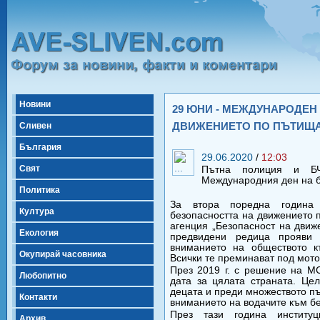
Новини
29 ЮНИ - МЕЖДУНАРОДЕН
ДВИЖЕНИЕТО ПО ПЪТИЩ
Сливен
България
29.06.2020
/
12:03
Свят
Пътна полиция и Б
Международния ден на б
Политика
За втора поредна година
Култура
безопасността на движението 
агенция „Безопасност на движ
Екология
предвидени редица прояви
вниманието на обществото к
Окупирай часовника
Всички те преминават под мото
През 2019 г. с решение на М
Любопитно
дата за цялата страната. Це
децата и преди множеството пъ
Контакти
вниманието на водачите към б
През тази година институ
Архив