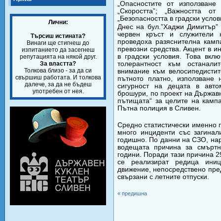
„Опасностите от използван
„Скоростта”; „Важността от
„Безопасността в градски услов
Лични:
Днес на бул.”Хаджи Димитър”
червен кръст и служители
Търсиш истината?
проведоха разяснителна камп
Винаги ще стигнеш до
превозни средства. Акцент в и
изпитанието да засегнеш
в градски условия. Това вкл
репутацията на някой друг.
За властта?
толерантност към останали
Толкова близо - за да си
внимание към велосипедистит
свършиш работата. И толкова
пътното платно, използване 
далече, за да не бъдеш
сигурност на децата в авто
употребен от нея.
брошури, по проект на Държав
пътищата“ за целите на камп
Пътна полиция в Сливен.
Средно статистически именно п
много инциденти със загина
годишно. По данни на СЗО, на
водещата причина за смъртн
години. Поради тази причина 
се реализират редица иниц
движение, непосредствено пре
свързани с летните отпуски.
« предишна