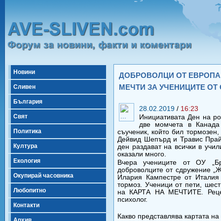
Новини
ДОБРОВОЛЦИ ОТ ЕВРОПА
МЕЧТИ ЗА УЧЕНИЦИТЕ ОТ
Сливен
България
28.02.2019
/
16:23
Свят
Инициативата Ден на роз
две момчета в Канада
Политика
съученик, който бил тормозен
Дейвид Шепърд и Травис Прай
Култура
ден раздават на всички в учил
оказали много.
Екология
Вчера учениците от ОУ „Б
доброволците от сдружение „Ж
Окупирай часовника
Илария Кампестре от Италия
тормоз. Ученици от пети, шест
Любопитно
на КАРТА НА МЕЧТИТЕ. Реце
психолог.
Контакти
Какво представлява картата на
Архив