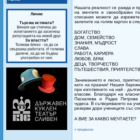
Нашата реалност се ражда и п
на мечтите е своеобразен пъ
Лични:
списания можете да изрежете
залепите на голям картон в сле
Търсиш истината?
Винаги ще стигнеш до
изпитанието да засегнеш
БОГАТСТВО
репутацията на някой друг.
ДОМ, СЕМЕЙСТВО
За властта?
ЗНАНИЯ, МЪДРОСТ
Толкова близо - за да си
СЛАВА
свършиш работата. И толкова
далече, за да не бъдеш
РАБОТА, КАРИЕРА
употребен от нея.
ЛЮБОВ, БРАК
ДЕЦА, ТВОРЧЕСТВО
ПЪТЕШЕСТВИЯ, ПРИЯТЕЛСТ
Заниманието е лесно, приятно 
като на празник! Нашия баром
при изготвянето на най - дългия
класове. Благодаря на класн
Паскалева и Радка Петрова 
чудеса. В сътворяването на уч
резерви дори учениците със с
А ВИЕ ЗА КАКВО МЕЧТАЕТЕ?
« предишна